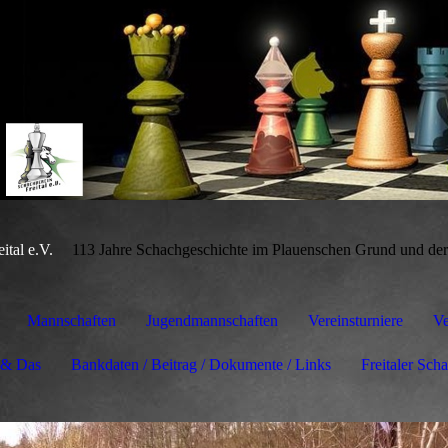
ital e.V.
113 Jahre Schachgeschichte im Plauenschen Grund und der 
Mannschaften
Jugendmannschaften
Vereinsturniere
Ve
 & Das
Bankdaten / Beitrag / Dokumente / Links
Freitaler Sch