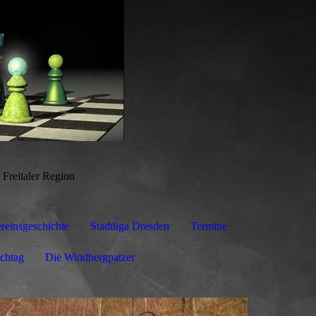
Freitaler Region
reinsgeschichte
Stadtliga Dresden
Termine
achtag
Die Windbergpatzer