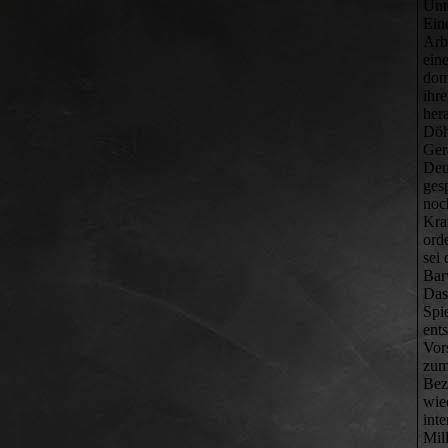
Unt
Ein
Arb
ein
dom
ihr
he
Döh
Ger
Deu
ges
noc
ord
sei
Bar
Das
Spi
ent
Vor
zum
Bez
w
int
Mil