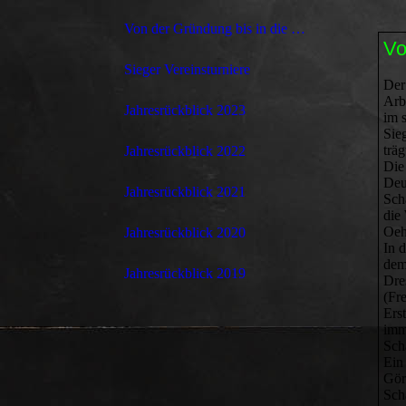
Von der Gründung bis in die 1950er Jahre
Vo
Sieger Vereinsturniere
Der
A
Jahresrückblick 2023
im 
Sie
träg
Jahresrückblick 2022
Die
Deu
Jahresrückblick 2021
Sch
die
Oeh
Jahresrückblick 2020
In 
dem
Jahresrückblick 2019
Dre
(Fr
Ers
imm
Sch
Ein
Gör
Scha