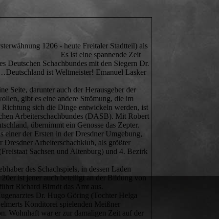
rwähnung 1206 - heute Freitaler Stadtteil) als
st eine spannende Zeit
des Deutschen Schachbundes mit den Siegern Dr.
utschland ist Weltmeister! Emanuel Lasker
ne Seite, darunter auch der Herausgeber der
ollen, gibt es eine andere Strömung, die im
Richtung sich die Dinge entwickeln werden, ist
tschen Arbeiterschachbundes (DASB). Mit Robert
utschland, übernimmt ein Genosse das Zepter.
ls einer der Ersten in der Dresdner Umgebung,
r Dresdner Arbeiterschachklub, als größter
 (Freistaat Sachsen und Altenburg) und 4. Bezirk
iebhaber des Schachspiels, in dessen Laden
20er ist jener auch beteiligt an der Bildung von
ührt Richard Birndt das Amt aus.
 Augenarztes Dr. Hugo Göring (Tochter Helga
elmerts Konditorei spielenden Meißner
gion. Wohnhaft war er zur damaligen Zeit auf der