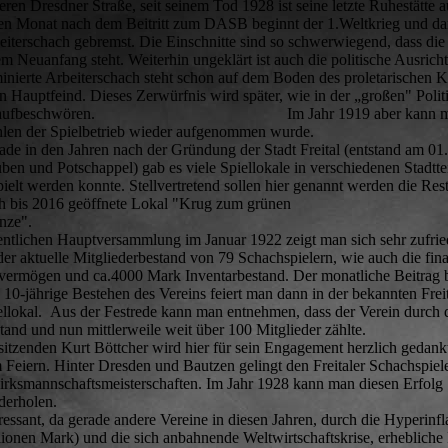
eren Dresdner Straße, seit seinem Tod 1928 ist seine letzte Ruhestätte
en Monat nach dem Beitritt zum DASB beginnt der 1.Weltkrieg und da
eiterschach gebremst. Die Einschnitte sind so schwerwiegend, dass d
em Neuanfang steht. Weiterhin ungeklärt ist auch die politische Ausri
inierte Arbeiterschach steht schon auf dem Boden des proletarischen 
en Hauptfeind. Dieses Zerwürfnis wird später, wie in der „großen" Pol
raufbeschwören. Im Jahr 1919 aber kann man in der Ar
len der Spielbetrieb wieder aufgenommen wurde.
ade in den Jahren nach der Gründung der Stadt Freital (entstand am 
ben und Potschappel) gab es viele Spiellokale in verschiedenen Stadtt
pielt werden konnte. Stellvertretend sollen hier genannt werden die R
h bis 2016 geöffnete Lokal "Krug zum grünen
Kranze". A
entlichen Hauptversammlung im Januar 1922 zeigt man sich sehr zufried
 der aktuelle Mitgliederbestand von 79 Schachspielern, wie auch die fi
vermögen und ca.4000 Mark Inventarbestand. Der monatliche Beitrag be
 10-jährige Bestehen des Vereins feiert man dann in der bekannten Freit
ellokal. Aus der Festrede kann man entnehmen, dass der Verein durc
stand und nun mittlerweile weit über 100 Mitglieder zähl
sitzenden Kurt Böttcher wird hier für sein Engagement herzlich gedankt.
 Feiern. Hinter Dresden und Bautzen gelingt den Freitaler Schachspiele
irksmannschaftsmeisterschaften. Im Jahr 1928 kann man diesen Erfolg
iederholen. Die gute Sti
eressant, da gerade andere Vereine in diesen Jahren, durch die Hyperinf
lionen Mark) und die sich anbahnende Weltwirtschaftskrise, erhebliche 