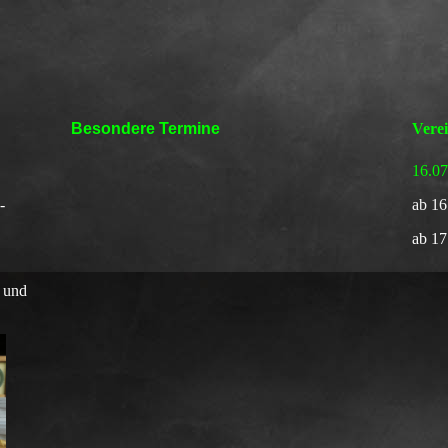
Besondere Termine
Vere
16.0
-
a
b 16
ab 1
 und