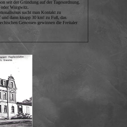
it der Gründung auf der Tagesordnung.
 oder Wurgwitz.
nationalismus sucht man Kontakt zu
rf und dann knapp 30 km! zu Fuß, das
hechischen Genossen gewinnen die Freitaler