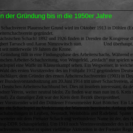
n der Gründung bis in die 1950er Jahre
 Schachverein Plauenscher Grund wird im Oktober 1913 in Döhlen (Erste
rbeiterschachverein gegründet. Es i
sächsischen Schach! 1892 und 1926 finden in Dresden die Kongresse 
gbert Tarrasch und Aaron Nimzowitsch statt. Und überhaupt…De
t seit mittlerweile 19 Jahren die Krone.
 Gründung fällt in eine Findungsphase des Arbeiterschachs. Während ei
tschen Arbeiter-Schachzeitung, von Wingefeld, „einfach“ nur spielen w
achspiel eine Waffe im Klassenkampf sehen. Ein Wegweiser, in welche 
 Wahl des ersten Vorsitzenden des im Frühjahr 1912 gegründeten Deu
lschläger, dem Gründer des ersten Arbeiterschachvereins (1903) in De
der Bundesvorstandssitzung am 20.Juni 1914 tritt unser Schachverein, a
 Deutschen Arbeiterschachbund bei. Dies ist insofern interessant, da de
sdner Verein, weiter neutral bleibt. Zu finden war man nun im 6. Kreis
eital). Zu damaliger Zeit war der Kreis dem Bezirk übergeordnet.
ter Vorsitzender wird der Döhlener Friseurmeister Kurt Böttcher. Ein L
er ein Schachspiel zu Verkürzung der Wartezeit bereitsteht. Anfang der 
achabteilungen in Leuben, Neustadt, Weinböhla und Radebeul. Später f
 weiterer mit dem Freitaler Schach eng verbundener Name ist der, des
ing-DDR Schauspielerin). Um 1910 noch Vereinsvorsitzender des in H
chvereins, fördert er später vielfältige Aktivitäten in der Freitaler Re