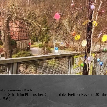
kel aus unserem Buch
Jahre Schach im Plauenschen Grund und der Freitaler Region - 30 Jahre
te 5-6 )