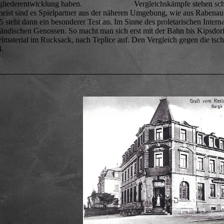
gliederentwicklung haben. Vergleichskämpfe stehen schon se
eist sind es Spielpartner aus der näheren Umgebung, wie aus Rabenau
5 steht dann ein besonderer Test an. Im Sinne des proletarischen Inter
ländischen Genossen. So macht man sich erst mit der Bahn bis Kipsdo
elmaterial im Rucksack, nach Teplice auf. Den Vergleich gegen die tsc
4.