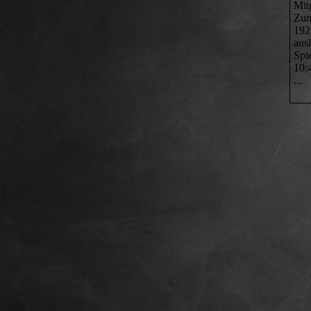
Mit
Zum
192
aus
Spi
10:
...