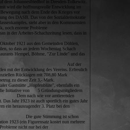
 auf dem Johannesfriedhof in Dresden-Tolkewitz.
mit wird die hoffnungsvolle Entwicklung im
ie Bewegung nach dem Ende des Krieges vor
chtung des DASB. Das von der Sozialdemokratie
Klassenkampfes, sieht aber in den Kommunisten
itik, noch enorme Probleme
beiter-Schachzeitung lesen, dass in
01.Oktober 1921 aus den Gemeinden Döhlen,
eilen, so dass an jedem Wochentag Schach
estaurants Hempel, Böhme, "Zur Linde" und das
uf der
en mit der Entwicklung des Vereins. Erfreulich
nanziellen Rücklagen mit 708,80 Mark
trug zu dieser Zeit 3,- Mark.
aler Gaststätte „Hopfenblüte", ebenfalls ein
h die Initiative von 5 Gründungsmitgliedern
te. Dem nach wie vor amtierenden
 Das Jahr 1923 ist auch sportlich ein gutes Jahr
rn ein herausragender 3. Platz bei den
mmung ist schon
lation 1923 (ein Figurensatz kostet nun mehrere
Probleme nicht nur bei der