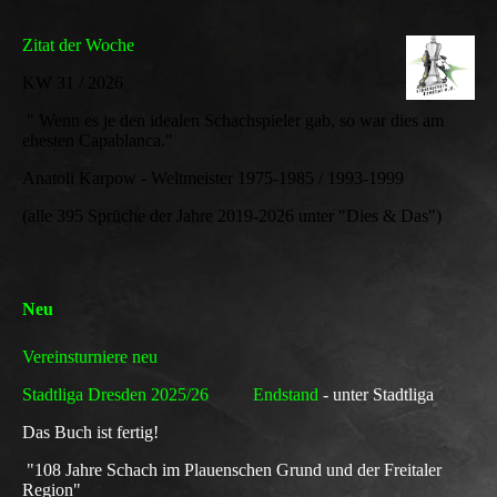
Zitat der Woche
KW 31 / 2026
" Wenn es je den idealen Schachspieler gab, so war dies am
ehesten Capablanca."
Anatoli Karpow - Weltmeister 1975-1985 / 1993-1999
(alle 395 Sprüche der Jahre 2019-2026 unter "Dies & Das")
Neu
Vereinsturniere neu
Stadtliga Dresden 2025/26 Endstand
- unter Stadtliga
Das Buch ist fertig!
"108 Jahre Schach im Plauenschen Grund und der Freitaler
Region"