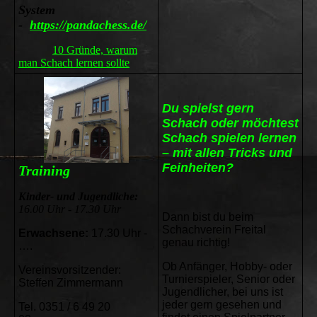
System
-
https://pandachess.de/
10 Gründe, warum
man Schach lernen sollte
Du spielst gern
Schach oder möchtest
Schach spielen lernen
– mit allen Tricks und
Feinheiten?
Training
Kinder- und Jugendliche:
16.00 Uhr - 17.30 Uhr
Dann bist du beim
Schachverein Freital
Erwachsene:
17.30 Uhr -
gena
u richtig!
….
Ob Anfänger, Hobby- oder
Vereinsvorsitzender:
Turnierspieler, Senior oder
Steffen Zimmermann
Jugendlicher, bei uns ist
jeder gern gesehen und
Tel. 0351 / 6 49 20