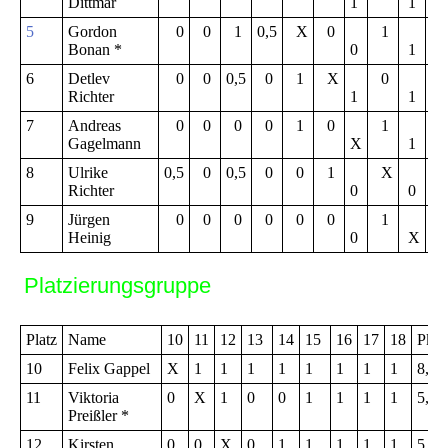
Dittmar
1
1
5
Gordon
0
0
1
0,5
X
0
1
3,
Bonan *
0
1
6
Detlev
0
0
0,5
0
1
X
0
3,
Richter
1
1
7
Andreas
0
0
0
0
1
0
1
3,
Gagelmann
X
1
8
Ulrike
0,5
0
0,5
0
0
1
X
2,
Richter
0
0
9
Jürgen
0
0
0
0
0
0
1
1,
Heinig
0
X
Platzierungsgruppe
Platz
Name
10
11
12
13
14
15
16
17
18
Pkt.
10
Felix Gappel
X
1
1
1
1
1
1
1
1
8,0
11
Viktoria
0
X
1
0
0
1
1
1
1
5,0
Preißler *
12
Kirsten
0
0
X
0
1
1
1
1
1
5,0