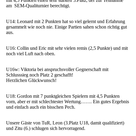
mit 4,5 Punkten einen sehr starken 5.Platz, der zur Teilnahme
am SEM-Qualiturnier berechtigt.
U14: Leonard mit 2 Punkten hat so viel gelernt und Erfahrung
gesammelt wie noch nie. Einige Partien sahen schon richtig gut
aus.
U16: Collin und Eric mit sehr vielen remis (2,5 Punkte) und mit
noch viel Luft nach oben.
U16w: Viktoria bei anspruchsvoller Gegnerschaft mit
Schlusssieg noch Platz 2 geschafft!
Herzlichen Glückwunsch!
U18: Gordon mit 7 punktgleichen Spielern mit 4,5 Punkten
vorn, aber er mit schlechtester Wertung……. Ein gutes Ergebnis
und einfach auch ein bisschen Pech.
Unsere Gäste von TuR, Leon (3.Platz U18, damit qualifiziert)
und Zitu (6.) schlugen sich hervorragend.