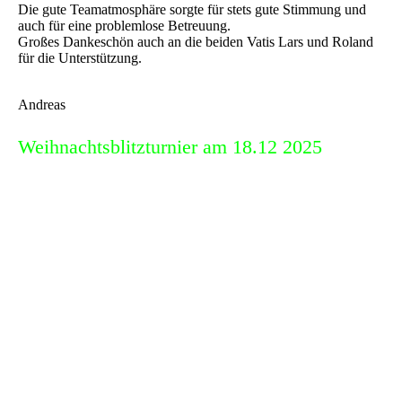
Die gute Teamatmosphäre sorgte für stets gute Stimmung und
auch für eine problemlose Betreuung.
Großes Dankeschön auch an die beiden Vatis Lars und Roland
für die Unterstützung.
Andreas
Weihnachtsblitzturnier am 18.12 2025
Unser Jahresabschluss fand wieder unter dem Dach, im
Clubraum des Radsportvereins statt. 16
Schachbegeisterte waren angetreten, den Titel 2025 zu
erringen. Gordon organisierte erstmalig das Turnier und
machte das wirklich gut. Nach einer Vorrunde mit zwei
Gruppen ging es dann im K.O.System Richtung Finale.
Das System hatte es wirklich in sich, so dass es am Ende
zu einigen Überraschungen kam. Erster Leidtragender
war Seriensieger Steffen. Nach einer makellosen
Vorrunde musste er im Viertelfinale gegen Ulrike ans
Brett und gab eine gewonnene Stellung überraschend
einfach auf. Schon im Halbfinale war von den üblichen
Verdächtigen auf den Sieg nur noch einer übrig. Zu all
diesen wundersamen Wendungen passte auch das