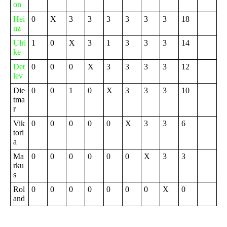
on
Hei
0
X
3
3
3
3
3
3
18
nz
Ulri
1
0
X
3
1
3
3
3
14
ke
Det
0
0
0
X
3
3
3
3
12
lev
Die
0
0
1
0
X
3
3
3
10
tma
r
Vik
0
0
0
0
0
X
3
3
6
tori
a
Ma
0
0
0
0
0
0
X
3
3
rku
s
Rol
0
0
0
0
0
0
0
X
0
and