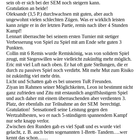
sein ob er sich bei der SEM noch steigern kann.
Gratulation an beide!
Oleksandr (3,5 P.) durchwachsen mit guten, aber auch
ungewohnt vielen schlechten Zügen. Was er wirklich leisten
kann zeigte er in der letzten Partie, remis nach über 4 Stunden
Kampf!
Lennart überraschte bei seinem ersten Turnier mit stetiger
Verbesserung von Spiel zu Spiel mit am Ende sehr guten 3
Punkten.
Collin mit 6 Remis wurde Remiskönig, was von solidem Spiel
zeugt, mit Siegeswillen wäre vielleicht zukünftig mehr möglich.
Eric mit viel Luft nach oben. Er hat oft gute Stellungen, die er
durch zu passives Spiel noch verdirbt. Mit mehr Mut zum Risiko
ist zukünftig viel mehr drin.
Licht und Schatten gab es bei unseren TuR Freunden.
Ziyan im Rahmen seiner Möglichkeiten, Leon ist bestimmt nicht
ganz zufrieden und Zitu mit erstaunlich angriffslustigem Spiel
und auch daher mit einem überraschenden aber verdienten 3.
Platz, der ebenfalls zur Teilnahme an der SEM berechtigt.
Gratulation! Sensationell seine Leistung gegen den
Wertzahlbesten, wo er nach 5-stündigem spannendem Kampf
nur sehr knapp verlor.
Zwischen den Runden gab es viel Spaß und es wurde viel
gelacht, z. B. auch beim sogenannten 1-Brett- Tandem….wer
kennt das schon……