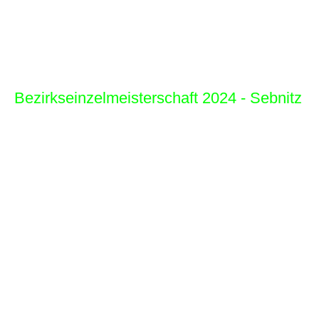
Setzlistenplatz. Auch weil nur einmal in Bestbesetzung
angetreten werden konnte, sollte nächste Saison was
drin sein.
Gruß, Thomas
Bezirkseinzelmeisterschaft 2024 - Sebnitz