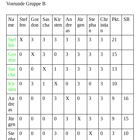
Vorrunde Gruppe B
Na
Stef
Gor
Sas
Kir
An
Jür
Ste
Chr
Pkt.
SB
me
fen
don
cha
sten
dre
gen
pha
istia
as
n
n
Stef
X
3
3
3
3
3
3
3
21
fen
Gor
0
X
3
0
3
3
3
3
15
don
Sas
0
0
X
1
3
3
3
3
13
cha
Kir
0
3
1
X
0
3
0
3
10
sten
An
0
0
0
3
X
0
3
3
9
16
dre
as
Jür
0
0
0
0
3
X
3
3
9
15
gen
Ste
0
0
0
3
0
0
X
0
3
10
pha