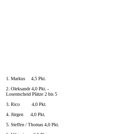
fanden sich diesmal 22 Schachbegeisterte ein. Am
Besten auf seine Runde für Runde wechselnden
Mitspieler stellte sich diesmal der Markus ein, der
als Einziger ungeschlagen das Turnier beenden
konnte. Bei leckerer Bratwurst und kühlen
Getränken gab es auch diesmal wieder
interessante Gespräche und angenehme
Begegnungen.
Endstand
(5 Runden - 2er Teams jeweils immer mit neuer
Auslosung Partner und Gegner pro Runde)
1. Markus 4,5 Pkt.
2. Oleksandr 4,0 Pkt. -
Losentscheid Plätze 2 bis 5
3. Rico 4,0 Pkt.
4. Jürgen 4,0 Pkt.
5. Steffen / Thomas 4,0 Pkt.