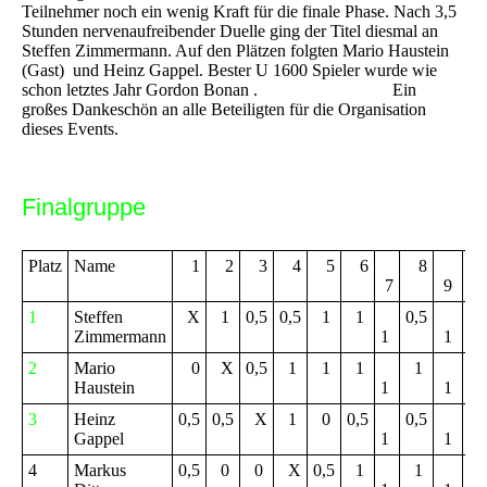
Teilnehmer noch ein wenig Kraft für die finale Phase. Nach 3,5
Stunden nervenaufreibender Duelle ging der Titel diesmal an
Steffen Zimmermann. Auf den Plätzen folgten Mario Haustein
(Gast) und Heinz Gappel. Bester U 1600 Spieler wurde wie
schon letztes Jahr Gordon Bonan . Ein
großes Dankeschön an alle Beteiligten für die Organisation
dieses Events.
Finalgruppe
Platz
Name
1
2
3
4
5
6
8
Pk
7
9
1
Steffen
X
1
0,5
0,5
1
1
0,5
6,
Zimmermann
1
1
2
Mario
0
X
0,5
1
1
1
1
6,
Haustein
1
1
3
Heinz
0,5
0,5
X
1
0
0,5
0,5
5,
Gappel
1
1
4
Markus
0,5
0
0
X
0,5
1
1
5,