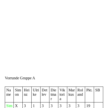
Finale dann gut ins Bild. Nach eher ruhigem Beginn,
nahm die Partie dann plötzlich Fahrt auf. Nachdem der
Pulverdampf verflogen war, blieb nicht mehr viel Holz
übrig. Die Stellung mit Weiß zu gewinnen war
aussichtslos. Aber Blitz ist eben Blitz und ein paar unter
Zeitdruck unglücklich getroffene Entscheidungen ließen
Weiß dann doch wieder hoffen. Am Ende war die Zeit um
und Gordon reichte das Remis zum Turniersieg.
Herzlichen Glückwunsch an ihn! Nach den Nachwuchs-
Titeln der letzten Jahre reichte es diesmal zum
Weihnachtschampion. Der dritte Platz ging diesmal an
den Simon, der überhaupt nur eine Partie verlor.
Ein großes Dankeschön noch an alle Beteiligten für die
Organisation dieses Events.
Vorrunde Gruppe A
Na
Sim
Hei
Ulri
Det
Die
Vik
Mar
Rol
Pkt.
SB
me
on
nz
ke
lev
tma
tori
kus
and
r
a
Sim
X
3
1
3
3
3
3
3
19