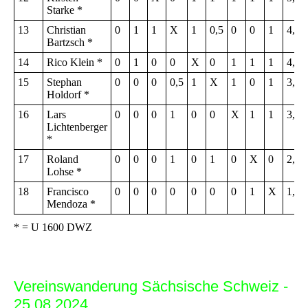
Starke *
13
Christian
0
1
1
X
1
0,5
0
0
1
4,5
Bartzsch *
14
Rico Klein *
0
1
0
0
X
0
1
1
1
4,0
15
Stephan
0
0
0
0,5
1
X
1
0
1
3,5
Holdorf *
16
Lars
0
0
0
1
0
0
X
1
1
3,0
Lichtenberger
*
17
Roland
0
0
0
1
0
1
0
X
0
2,0
Lohse *
18
Francisco
0
0
0
0
0
0
0
1
X
1,0
Mendoza *
* = U 1600 DWZ
Vereinswanderung Sächsische Schweiz -
25.08.2024