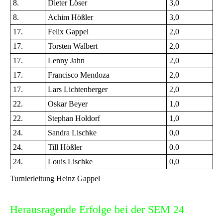
8.
Dieter Löser
3,0
8.
Achim Hößler
3,0
17.
Felix Gappel
2,0
17.
Torsten Walbert
2,0
17.
Lenny Jahn
2,0
17.
Francisco Mendoza
2,0
17.
Lars Lichtenberger
2,0
22.
Oskar Beyer
1,0
22.
Stephan Holdorf
1,0
24.
Sandra Lischke
0,0
24.
Till Hößler
0.0
24.
Louis Lischke
0,0
Turnierleitung Heinz Gappel
Herausragende Erfolge bei der SEM 24