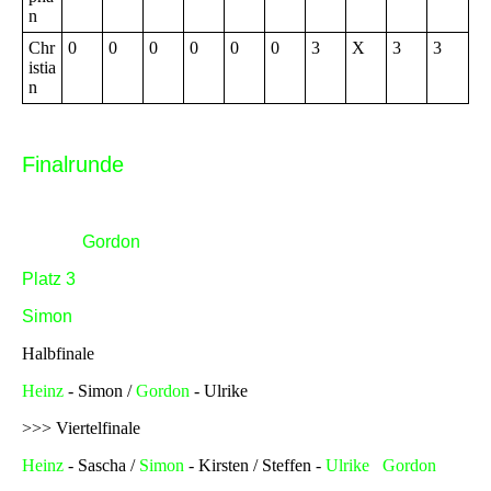
n
Chr
0
0
0
0
0
0
3
X
3
3
istia
n
Finalrunde
Finale
Heinz -
Gordon
Platz 3
Simon
- Ulrike
Halbfinale
Heinz
- Simon /
Gordon
- Ulrike
>>> Viertelfinale
Heinz
- Sascha /
Simon
- Kirsten / Steffen -
Ulrike
/
Gordon
-
Detlev