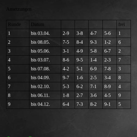
Ansetzungen
Runde
Datum
frei
1
bis 03.04.
2-9
3-8
4-7
5-6
1
2
bis 08.05.
7-5
8-4
9-3
1-2
6
3
bis 05.06.
3-1
4-9
5-8
6-7
2
4
bis 03.07.
8-6
9-5
1-4
2-3
7
5
bis 07.08.
4-2
5-1
6-9
7-8
3
6
bis 04.09.
9-7
1-6
2-5
3-4
8
7
bis 02.10.
5-3
6-2
7-1
8-9
4
8
bis 06.11.
1-8
2-7
3-6
4-5
9
9
bis 04.12.
6-4
7-3
8-2
9-1
5