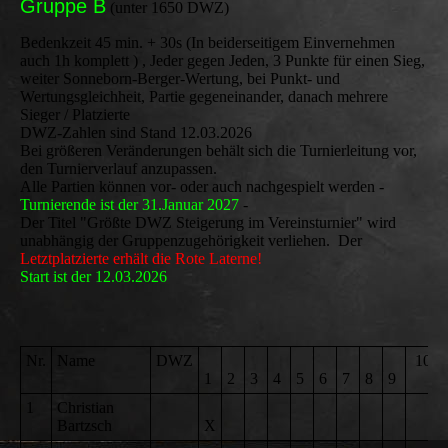
Gruppe B
(unter 1650 DWZ)
Bedenkzeit 45 min. + 30s (In beiderseitigem Einvernehmen
auch 1h komplett ) , Jeder gegen Jeden, 3 Punkte für einen Sieg,
weiter Sonneborn-Berger-Wertung, bei Punkt- und
Wertungsgleichheit, Partie gegeneinander, danach mehrere
Sieger / Platzierte
DWZ-Zahlen sind Stand 12.03.2026
Bei größeren Veränderungen behält sich die Turnierleitung vor,
den Turnierverlauf anzupassen.
Alle Partien können vor- oder auch nachgespielt werden -
Turnierende ist der 31.Januar 2027
-
Der Titel "Größte DWZ Steigerung im Vereinsturnier" wird
unabhängig der Gruppenzugehörigkeit verliehen. Der
Letztplatzierte erhält die Rote Laterne!
Start ist der 12.03.2026
Nr.
Name
DWZ
10
1
2
3
4
5
6
7
8
9
1
Christian
Bartzsch
X