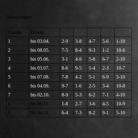
Ansetzungen
Runde
Datum
1
bis 03.04.
2-9
3-8
4-7
5-6
1-10
2
bis 08.05.
7-5
8-4
9-3
1-2
10-6
3
bis 05.06.
3-1
4-9
5-8
6-7
2-10
4
bis 03.07.
8-6
9-5
1-4
2-3
10-7
5
bis 07.08.
7-8
4-2
5-1
6-9
3-10
6
bis 04.09.
9-7
1-6
2-5
3-4
10-8
7
bis 02.10.
8-9
5-3
6-2
7-1
4-10
8
bis 06.11.
1-8
2-7
3-6
4-5
10-9
9
bis 04.12.
6-4
7-3
8-2
9-1
5-10