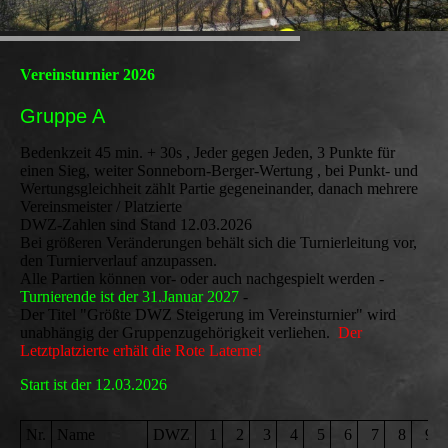
Vereinsturnier 2026
Gruppe A
Bedenkzeit 45 min. + 30s , Jeder gegen Jeden, 3 Punkte für
einen Sieg, weiter Sonneborn-Berger-Wertung , bei Punkt- und
Wertungsgleichheit zählt Partie gegeneinander, danach mehrere
Vereinsmeister / Platzierte
DWZ-Zahlen sind Stand 12.03.2026
Bei größeren Veränderungen behält sich die Turnierleitung vor,
den Turnierverlauf anzupassen.
Alle Partien können vor- oder auch nachgespielt werden -
Turnierende ist der 31.Januar 2027
-
Der Titel "Größte DWZ Steigerung im Vereinsturnier" wird
unabhängig der Gruppenzugehörigkeit verliehen.
Der
Letztplatzierte erhält die Rote Laterne!
Start ist der 12.03.2026
Nr.
Name
DWZ
1
2
3
4
5
6
7
8
9