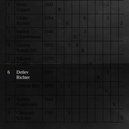
1
Heinz
1941
1
Gappel
X
2
Ulrike
1784
0
1
Richter
X
3
3
Steffen
2040
3
Zimmermann
X
4
Gordon
1691
3
0
Bonan (M)
X
5
Viktoria
1777
Preißler
X
6
Detlev
1801
1
Richter
X
7
Dietmar Bec
1893
1
1
1
X
8
Andeas
1844
Gagelmann
X
9
Christoph
1707
0
Schaller
X