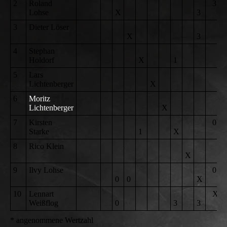
2
Roland
3
Lohse
X
3
3
Dieter Löser
X
3
4
Stephan
Holdorf
X
1
5
Lars
Lichtenberger
X
6
Moritz
Lichtenberger
X
7
Kirsten
0
Starke
1
X
8
Rico Klein
X
9
Ilvy Lohse
0
0
0
X
10
Lennart
X
Weißflog
0
3
3
* angenommene Wertzahl