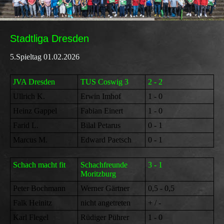
Stadtliga Dresden
5.Spieltag 01.02.2026
JVA Dresden
TUS Coswig 3
2 - 2
Ullrich K.
Erwin Imhof
1 - 0
Heinz Gappel
Fabian Einert
1 - 0
Farid L.
Bilal Petarus
0 - 1
Marcus M.
Edward Paetsch
0 - 1
Schach macht fit
Schachfreunde
3 - 1
Moritzburg
Peter Bochmann
Werner Gärtner
0,5 - 0,5
Falk Heinitz
nicht angetreten
+ / -
Karl Flegel
Rüdiger Pührer
1 - 0