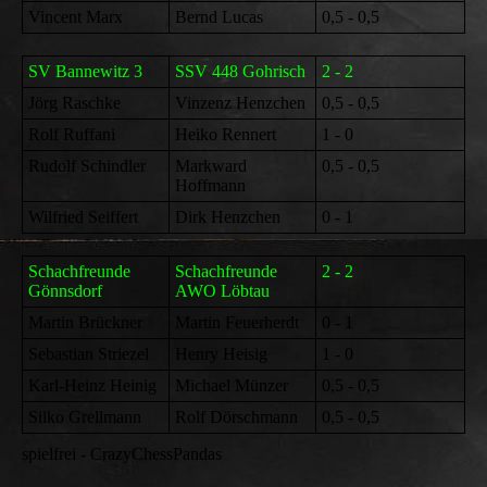
Vincent Marx
Bernd Lucas
0,5 - 0,5
SV Bannewitz 3
SSV 448 Gohrisch
2 - 2
Jörg Raschke
Vinzenz Henzchen
0,5 - 0,5
Rolf Ruffani
Heiko Rennert
1 - 0
Rudolf Schindler
Markward
0,5 - 0,5
Hoffmann
Wilfried Seiffert
Dirk Henzchen
0 - 1
Schachfreunde
Schachfreunde
2 - 2
Gönnsdorf
AWO Löbtau
Martin Brückner
Martin Feuerherdt
0 - 1
Sebastian Striezel
Henry Heisig
1 - 0
Karl-Heinz Heinig
Michael Münzer
0,5 - 0,5
Silko Grellmann
Rolf Dörschmann
0,5 - 0,5
spielfrei - CrazyChessPandas